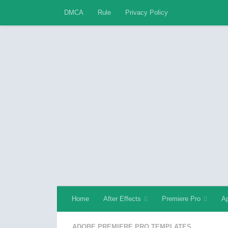
DMCA
Rule
Privacy Policy
Skip to content
Home
After Effects
Premiere Pro
Ap
ADOBE PREMIERE PRO TEMPLATES