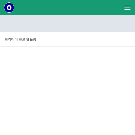
Skip to content
프리미어 프로 템플릿