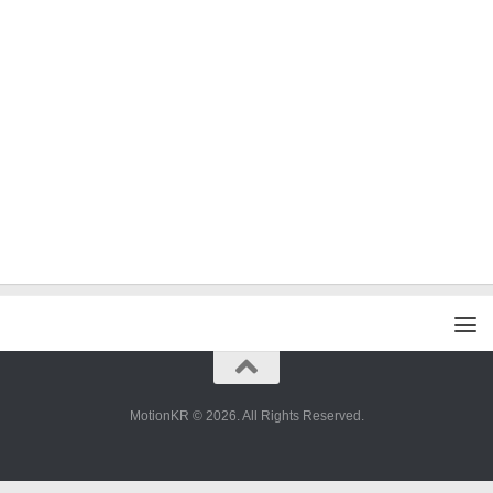
MotionKR © 2026. All Rights Reserved.
ipobet adres
tipobet güncel adres
starzbet
starzbet giriş
starzbet güncel
starz